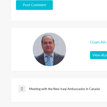
Osam Ali
View all 
Post
Meeting with the New Iraqi Ambassador in Canada
Previous
Post
navigation