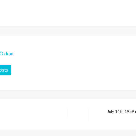
-Özkan
posts
July 14th 1959 
Next
Post