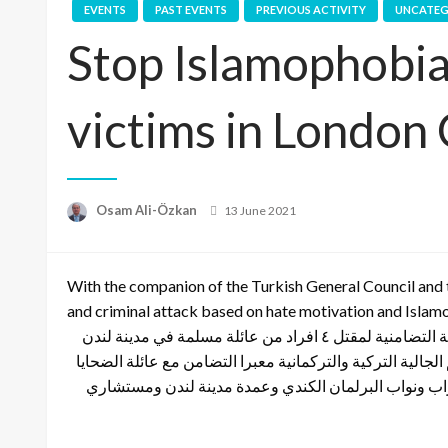
EVENTS
PAST EVENTS
PREVIOUS ACTIVITY
UNCATEG
Stop Islamophobia
victims in London
Posted
Osam Ali-Özkan
13 June 2021
on
With the companion of the Turkish General Council and t
and criminal attack based on hate motivation and Islam
برفقة القنصل العام التركي السيدة سينام مينكان والمستشار الشئون الدينية لدولة تركيا السيد جيهان يالجين، تم حضور مراسيم الوقفة التضامنية لمقتل ٤ افراد من عائلة مسلمة في مدينة لندن
الية التركية والتركمانية معبرا التضامن مع عائلة الضحايا
حزاب ونواب البرلمان الكندي وعمدة مدينة لندن ومستشاري