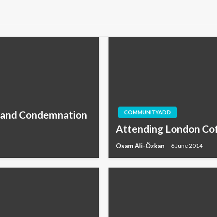
 and Condemnation
COMMUNITYADD
Attending London Cof
Osam Ali-Özkan
6 June 2014